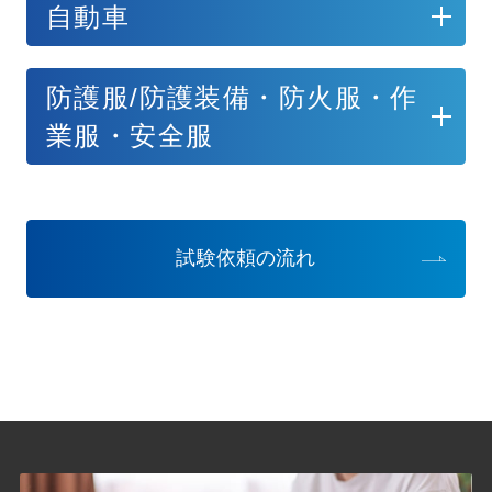
自動車
防護服/防護装備・防火服・作
業服・安全服
試験依頼の流れ