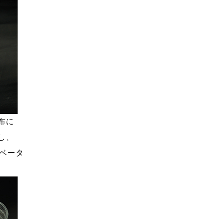
布に
し、
ュベータ