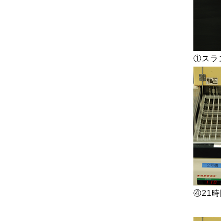
①ス
④21