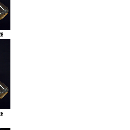
に接種
種