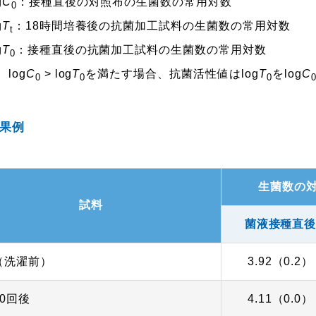
g
C
：接種直後の対照布の生菌数の常用対数
0
g
T
：18時間培養後の抗菌加工試料の生菌数の常用対数
t
g
T
：接種直後の抗菌加工試料の生菌数の常用対数
0
log
C
> log
T
を満たす場合、抗菌活性値はlog
T
をlog
C
0
0
0
果例
生菌数の
試料
菌液接種直
（洗濯前）
3.92（0.2）
0回後
4.11（0.0）