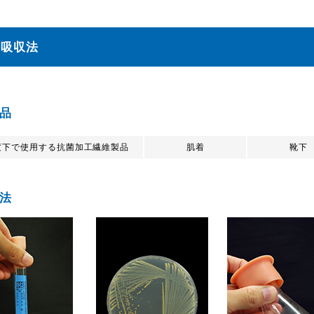
液吸収法
品
度下で使用する抗菌加工繊維製品
肌着
靴下
法