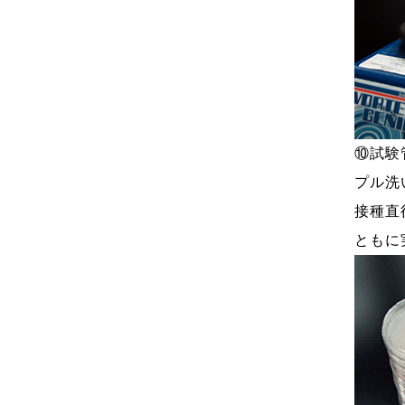
⑩試験
プル洗
接種直
ともに