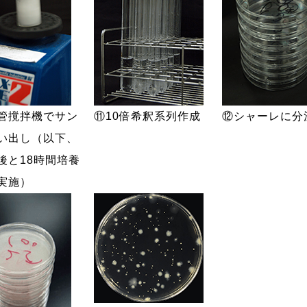
管撹拌機でサン
⑪10倍希釈系列作成
⑫シャーレに分
い出し（以下、
後と18時間培養
実施）