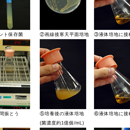
ラント保存菌
②画線後寒天平面培地
③液体培地
時間振とう
⑤培養後の液体培地
⑥液体培地に接
(菌濃度約1億個/mL)