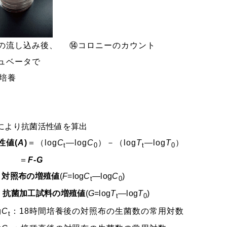
の流し込み後、
⑭コロニーのカウント
ュベータで
間培養
により抗菌活性値を算出
性値(
A
)
＝（log
C
―log
C
）－（log
T
―log
T
）
t
0
t
0
＝
F
-
G
：対照布の増殖値
(
F
=
log
C
―log
C
)
t
0
：抗菌加工試料
の増殖値
(
G
=log
T
―log
T
)
t
0
g
C
：18時間培養後の対照布の生菌数の常用対数
t