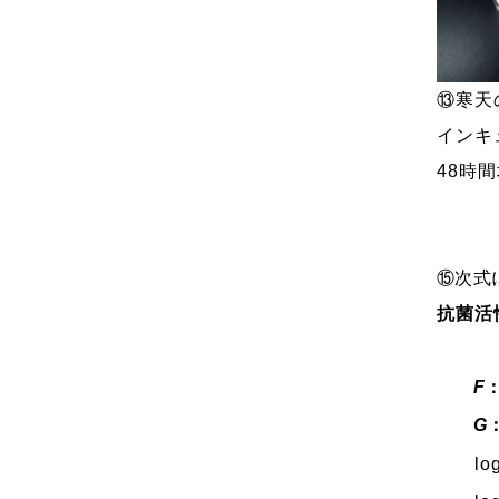
⑬寒天
インキ
48時
⑮次式
抗菌活
F
G
lo