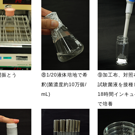
間振とう
⑧1/20液体培地で希
⑨加工布、対照
釈(菌濃度約10万個/
試験菌液を接種
mL)
18時間インキ
で培養