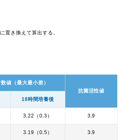
に置き換えて算出する。
0
対数値（最大最小差）
抗菌活性値
後
18時間培養後
3.22（0.3）
3.9
3.19（0.5）
3.9