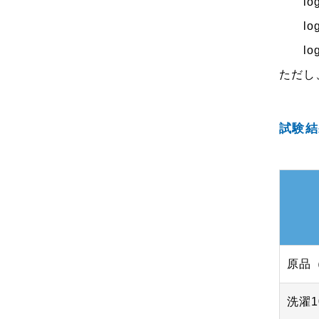
lo
lo
lo
ただし、
試験結
原品
洗濯1