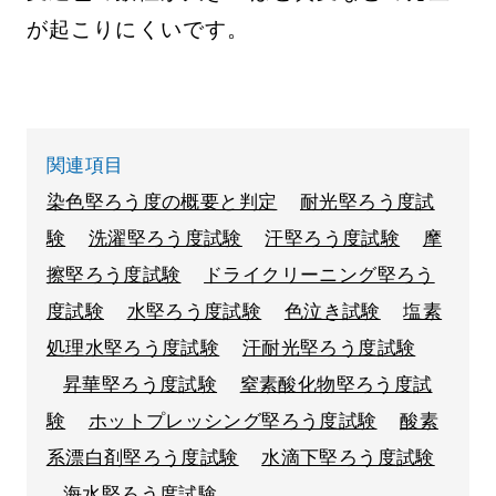
が起こりにくいです。
関連項目
染色堅ろう度の概要と判定
耐光堅ろう度試
験
洗濯堅ろう度試験
汗堅ろう度試験
摩
擦堅ろう度試験
ドライクリーニング堅ろう
度試験
水堅ろう度試験
色泣き試験
塩素
処理水堅ろう度試験
汗耐光堅ろう度試験
昇華堅ろう度試験
窒素酸化物堅ろう度試
験
ホットプレッシング堅ろう度試験
酸素
系漂白剤堅ろう度試験
水滴下堅ろう度試験
海水堅ろう度試験