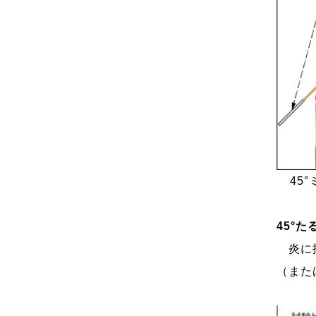
45
45°た
炎に接
（また