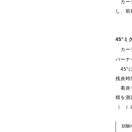
カーテ
し、前
45°
カーテ
バーナ
45°
残炎時
着炎す
積を測
（ ）