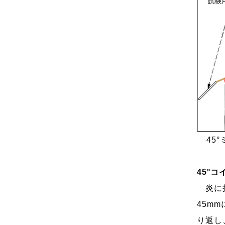
45
45°コ
炎に接
45m
り返し