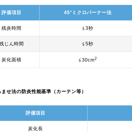
評価項目
45°ミクロバーナー法
残炎時間
≦3秒
残じん時間
≦5秒
2
炭化面積
≦30cm
たるませ法の防炎性能基準（カーテン等）
評価項目
炭化長