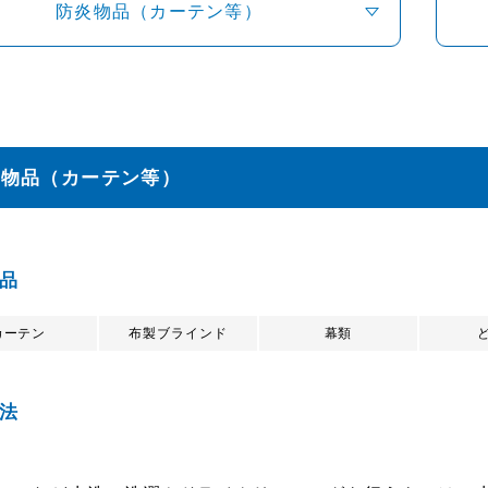
防炎物品（カーテン等）
炎物品（カーテン等）
品
カーテン
布製ブラインド
幕類
法