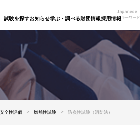
Japanese
試験を探す
お知らせ
学ぶ・調べる
財団情報
採用情報
安全性評価
燃焼性試験
防炎性試験（消防法）