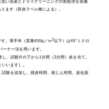
洗い洗濯とドライクリーニングの前処理を実施
あります（防炎ラベル種による）。
2
。薄手布（質量450g／ｍ
以下）は45°ミクロ
ルバーナー法を用います。
調整し、試験片の下から1分間（2分間）炎を当て、
といいます］。
く試験を追加し、残炎時間、残じん時間、炭化面