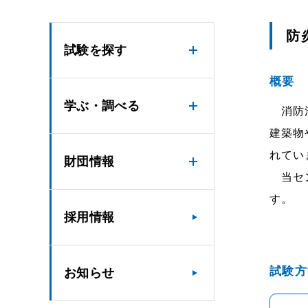
防
試験を探す
概要
学ぶ・調べる
消防法
建築物
れてい
財団情報
当セン
す。
採用情報
試験方
お知らせ