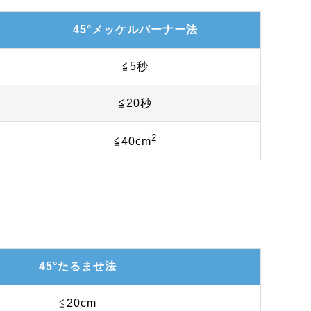
45°メッケルバーナー法
≦5秒
≦20秒
2
≦40cm
45°たるませ法
≦20cm