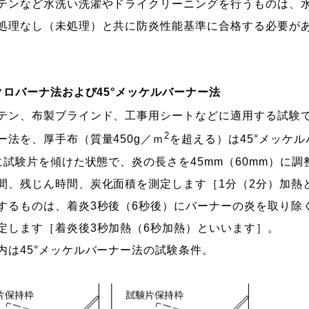
ンなど水洗い洗濯やドライクリーニングを行うものは、水
処理なし（未処理）と共に防炎性能基準に合格する必要が
ミクロバーナ法および45°メッケルバーナー法
ン、布製ブラインド、工事用シートなどに適用する試験です
2
ー法を、厚手布（質量450g／ｍ
を超える）は45°メッケ
に試験片を傾けた状態で、炎の長さを45mm（60mm）に
間、残じん時間、炭化面積を測定します［1分（2分）加熱
るものは、着炎3秒後（6秒後）にバーナーの炎を取り除
定します［着炎後3秒加熱（6秒加熱）といいます］。
内は45°メッケルバーナー法の試験条件。