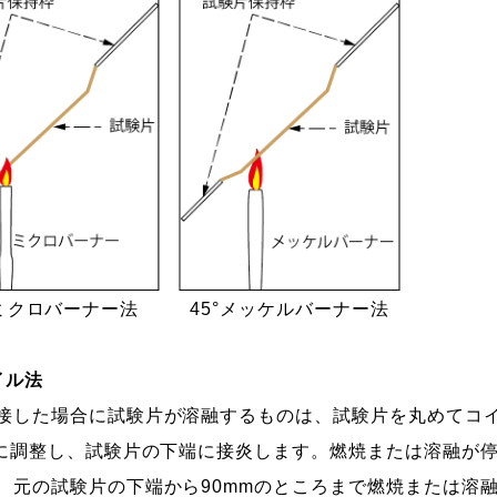
°ミクロバーナー法
45°メッケルバーナー法
イル法
した場合に試験片が溶融するものは、試験片を丸めてコイ
mに調整し、試験片の下端に接炎します。燃焼または溶融が
、元の試験片の下端から90mmのところまで燃焼または溶