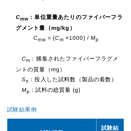
C
：単位重量あたりのファイバーフラ
mw
グメント量（mg/kg）
C
= (
C
×1000) /
M
mw
m
p
C
：捕集されたファイバーフラグメ
m
ントの質量（mg）
S
：投入した試料数（製品の着数）
n
M
：試料の総質量 (g)
p
試験結果例
試験結