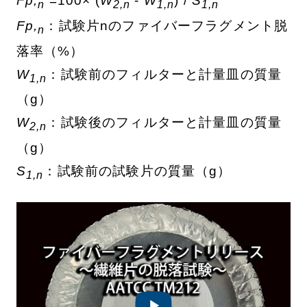
Fp,
=100× (
W
-
W
) /
S
n
2,n
1,n
1,n
Fp,
：試験片nのファイバーフラグメント脱
n
落率（%）
W
：試験前のフィルターと計量皿の質量
1,n
（g）
W
：試験後のフィルターと計量皿の質量
2,n
（g）
S
：試験前の試験片の質量（g）
1,n