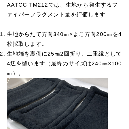
AATCC TM212では、生地から発生するフ
ァイバーフラグメント量を評価します。
生地からたて方向340㎜×よこ方向200㎜を4
枚採取します。
生地端を裏側に25㎜2回折り、二重縁として
4辺を縫います（最終のサイズは240㎜×100
㎜）。