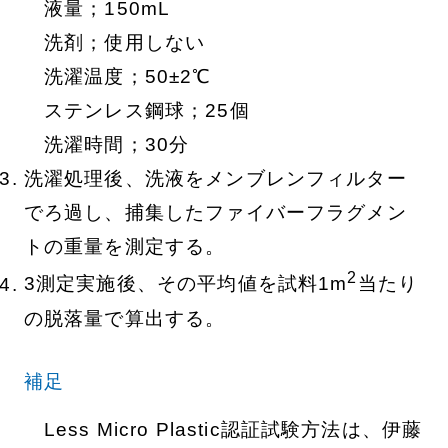
液量；150mL
洗剤；使用しない
洗濯温度；50±2℃
ステンレス鋼球；25個
洗濯時間；30分
洗濯処理後、洗液をメンブレンフィルター
でろ過し、捕集したファイバーフラグメン
トの重量を測定する。
2
3測定実施後、その平均値を試料1m
当たり
の脱落量で算出する。
補足
Less Micro Plastic認証試験方法は、伊藤