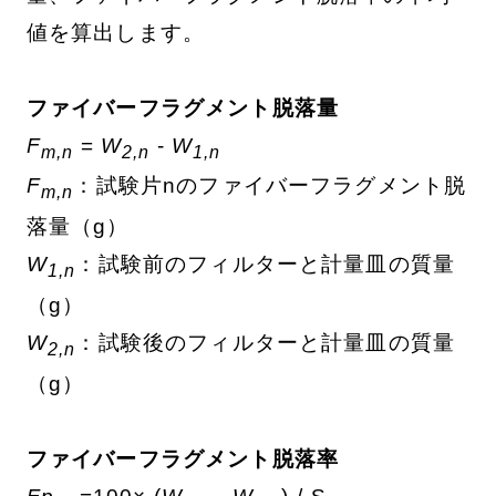
値を算出します。
ファイバーフラグメント脱落量
F
=
W
-
W
m,n
2,n
1,n
F
：試験片nのファイバーフラグメント脱
m,n
落量（g）
W
：試験前のフィルターと計量皿の質量
1,n
（g）
W
：試験後のフィルターと計量皿の質量
2,n
（g）
ファイバーフラグメント脱落率