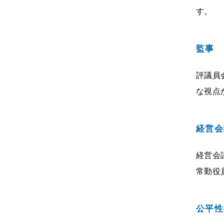
す。
監事
評議員
な視点
経営会
経営会
常勤役
公平性