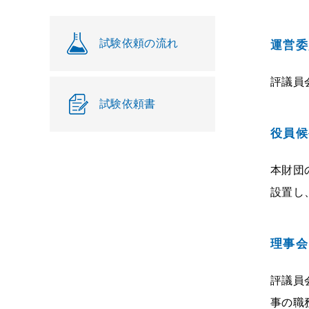
試験依頼の流れ
運営委
評議員
試験依頼書
役員候
本財団
設置し
理事会
評議員
事の職