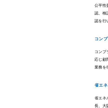
公平性
認、検
認を行
コンプ
コンプ
応じ顧
業務を
省エネ
省エネ
⾧、大