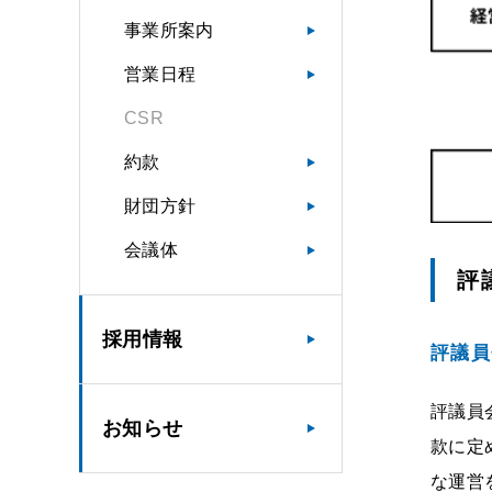
事業所案内
営業日程
CSR
約款
財団方針
会議体
評
採用情報
評議員
評議員
お知らせ
款に定
な運営