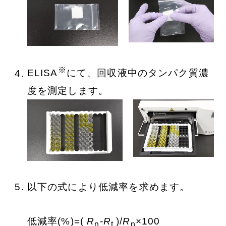
※
ELISA
にて、回収液中のタンパク質濃
度を測定します。
以下の式により低減率を求めます。
低減率(%)=(
R
-
R
)/
R
×100
n
t
n