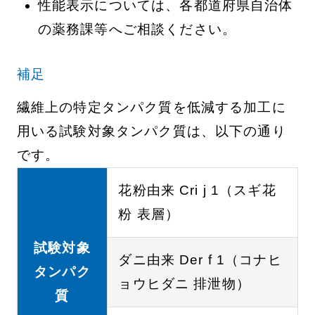
性能表示については、各都道府県自治体
の薬務課等へご相談ください。
補足
繊維上の特定タンパク質を低減する加工に
用いる試験対象タンパク質は、以下の通り
です。
花粉由来 Cri j 1（スギ花
粉 表層）
試験対象
ダニ由来 Der f 1（コナヒ
タンパク
ョウヒダニ 排泄物）
質