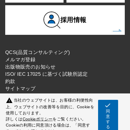
採用情報
QCS(品質コンサルティング)
メルマガ登録
出版物販売のお知らせ
ISO/ IEC 17025 に基づく試験所認定
約款
サイトマップ
warning
当社のウェブサイトは、お客様の利便性向
check
上、ウェブサイトの改善等を目的に、Cookieを
同
使用しております。
Copyright © 一般財団法人カケンテストセンター
意
詳しくは
Cookieポリシー
をご覧ください。
す
All Rights Reserved.
Cookieの利用に同意頂ける場合は、「同意す
る