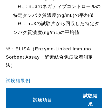
R
：n=3のネガティブコントロールの
n
特定タンパク質濃度(ng/mL)の平均値
R
：n=3の試験片から回収した特定タ
t
ンパク質濃度(ng/mL)の平均値
※：ELISA（Enzyme-Linked Immuno
Sorbent Assay・酵素結合免疫吸着測定
法）
試験結果例
試験結
試験項目
果