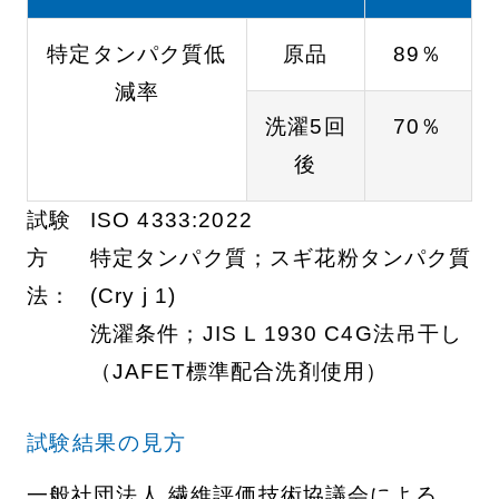
特定タンパク質低
原品
89％
減率
洗濯5回
70％
後
試験
ISO 4333:2022
方
特定タンパク質；スギ花粉タンパク質
法：
(Cry j 1)
洗濯条件；JIS L 1930 C4G法吊干し
（JAFET標準配合洗剤使用）
試験結果の見方
一般社団法人 繊維評価技術協議会による