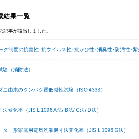
索結果一覧
件の記事が該当しました。
マーク制度の抗菌性･抗ウイルス性･抗かび性･消臭性･防汚性･
試験（消防法）
ダニ由来のタンパク質低減性試験（ISO 4333）
変化率（JIS L 1096 A法/ B法/ C法/ D法）
ター形家庭用電気洗濯機寸法変化率（JIS L 1096 G法）