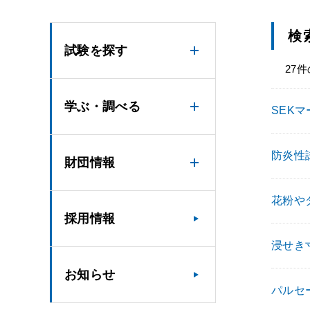
検
試験を探す
27
学ぶ・調べる
SEK
防炎性
財団情報
花粉や
採用情報
浸せき寸法
お知らせ
パルセー