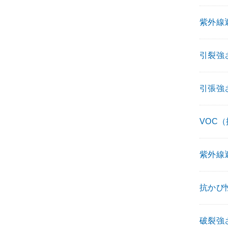
紫外線遮
引裂強さ試
引張強さ試
VOC
紫外線
抗かび性
破裂強さ試