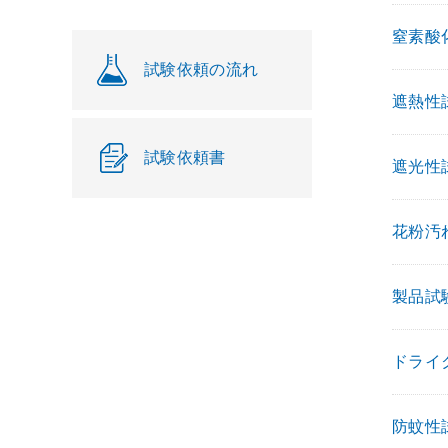
窒素酸化
試験依頼の流れ
遮熱性試
試験依頼書
遮光性試
花粉汚
製品試験
ドライク
防蚊性試験