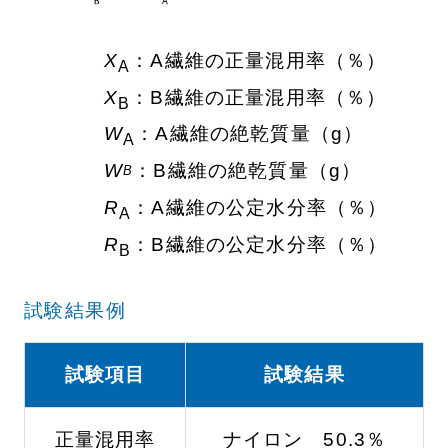
X
：A繊維の正量混用率（％）
A
X
：B繊維の正量混用率（％）
B
W
：A繊維の絶乾質量（g）
A
W
：B繊維の絶乾質量（g）
B
R
：A繊維の公定水分率（％）
A
R
：B繊維の公定水分率（％）
B
試験結果例
試験項目
試験結果
正量混用率
ナイロン 50.3％