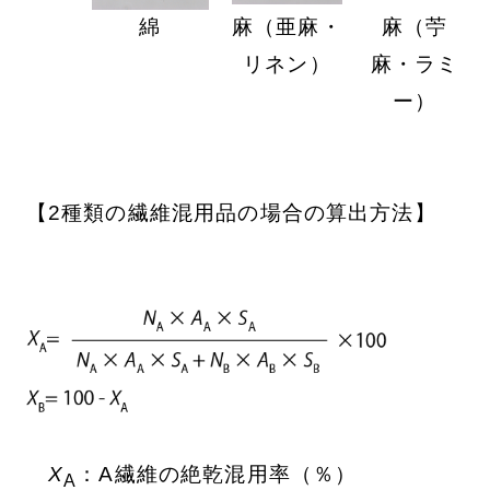
綿
麻（亜麻・
麻（苧
リネン）
麻・ラミ
ー）
【2種類の繊維混用品の場合の算出方法】
X
：A繊維の絶乾混用率（％）
A