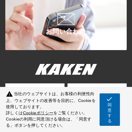
お問い合わせ
warning
当社のウェブサイトは、お客様の利便性向
check
上、ウェブサイトの改善等を目的に、Cookieを
同
使用しております。
意
詳しくは
Cookieポリシー
をご覧ください。
試験を探す
お知らせ
す
Cookieの利用に同意頂ける場合は、「同意す
る
る」ボタンを押してください。