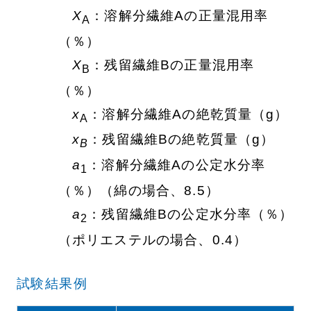
X
：溶解分繊維Aの正量混用率
A
（％）
X
：残留繊維Bの正量混用率
B
（％）
x
：溶解分繊維Aの絶乾質量（g）
A
x
：残留繊維Bの絶乾質量（g）
B
a
：溶解分繊維Aの公定水分率
1
（％）（綿の場合、8.5）
a
：残留繊維Bの公定水分率（％）
2
（ポリエステルの場合、0.4）
試験結果例