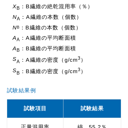
X
：B繊維の絶乾混用率（％）
B
N
：A繊維の本数（個数）
A
N
：B繊維の本数（個数）
B
A
：A繊維の平均断面積
A
A
：B繊維の平均断面積
B
3
S
：A繊維の密度（g/cm
）
A
3
S
：B繊維の密度（g/cm
）
B
試験結果例
試験項目
試験結果
正量混用率
綿 55.2％