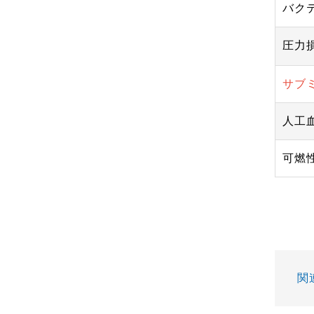
バクテ
圧力
サブミ
人工血
可燃性 
関