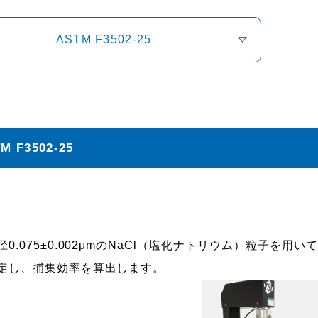
ASTM F3502-25
M F3502-25
径0.075±0.002μmのNaCl（塩化ナトリウム）粒子
定し、捕集効率を算出します。