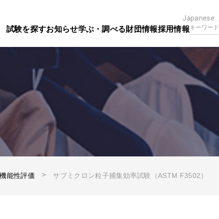
Japanese
試験を探す
お知らせ
学ぶ・調べる
財団情報
採用情報
機能性評価
サブミクロン粒子捕集効率試験（ASTM F3502）