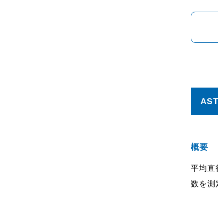
AST
概要
平均直
数を測