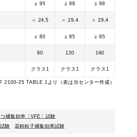
≧ 95
≧ 98
≧ 98
＜ 24.5
＜ 29.4
＜ 29.4
≧ 80
≧ 85
≧ 85
80
120
160
クラス1
クラス1
クラス1
 F 2100-25 TABLE 1より（表は当センター作成）
つ捕集効率〔VFE〕試験
失試験
花粉粒子捕集効率試験