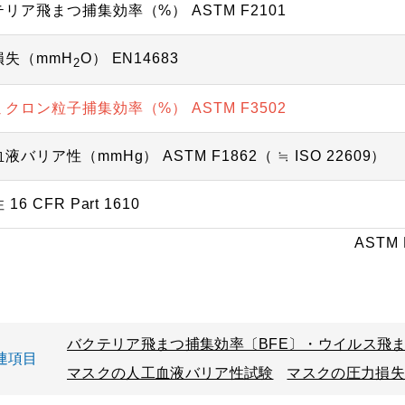
リア飛まつ捕集効率（%） ASTM F2101
損失（mmH
O） EN14683
2
クロン粒子捕集効率（%） ASTM F3502
液バリア性（mmHg） ASTM F1862（ ≒ ISO 22609）
16 CFR Part 1610
ASTM
バクテリア飛まつ捕集効率〔BFE〕・ウイルス飛ま
連項目
マスクの人工血液バリア性試験
マスクの圧力損