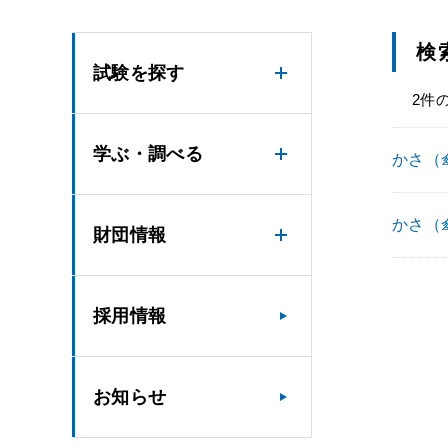
検
試験を探す
2件
学ぶ・調べる
かさ（傘
かさ（傘
財団情報
採用情報
お知らせ