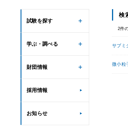
検
試験を探す
2件
学ぶ・調べる
サブミク
微小粒子
財団情報
採用情報
お知らせ