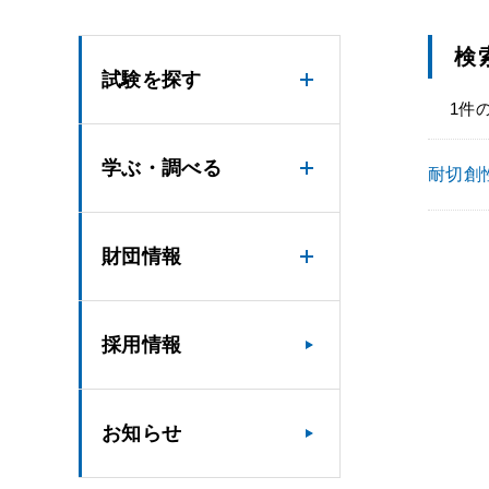
検
試験を探す
1件
学ぶ・調べる
耐切創性
財団情報
採用情報
お知らせ