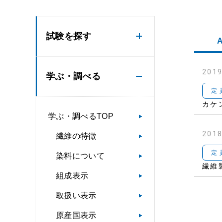
試験を探す
2019
学ぶ・調べる
定
カケ
学ぶ・調べるTOP
2018
繊維の特徴
定
染料について
繊維
組成表示
取扱い表示
原産国表示