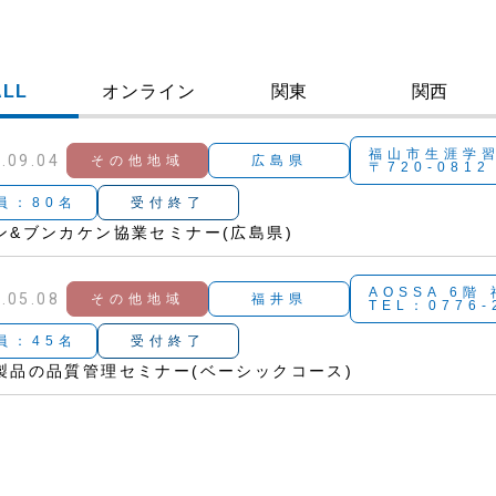
ALL
オンライン
関東
関西
福山市生涯学習
.09.04
その他地域
広島県
〒720-081
員：80名
受付終了
ン&ブンカケン協業セミナー(広島県)
AOSSA 6階
.05.08
その他地域
福井県
TEL：0776-
員：45名
受付終了
製品の品質管理セミナー(ベーシックコース)