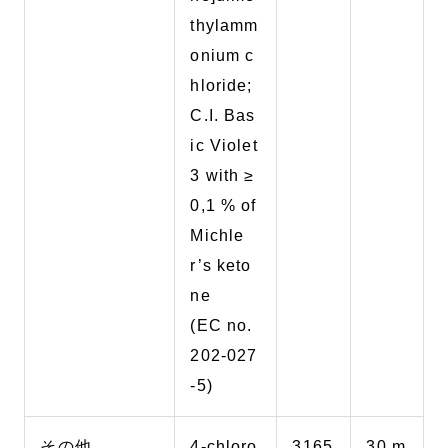
thylamm
onium c
hloride;
C.I. Bas
ic Violet
3 with ≥
0,1 % of
Michle
r’s keto
ne
(EC no.
202-027
-5)
その他
4-chloro
3165
30 m