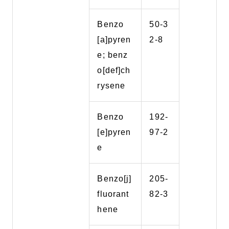
Benzo
50-3
[a]pyren
2-8
e; benz
o[def]ch
rysene
Benzo
192-
[e]pyren
97-2
e
Benzo[j]
205-
fluorant
82-3
hene