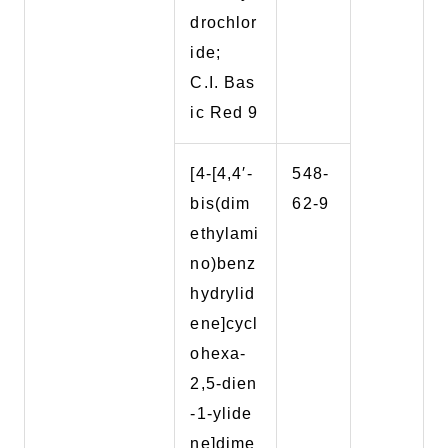
drochlor
ide;
C.I. Bas
ic Red 9
[4-[4,4′-
548-
bis(dim
62-9
ethylami
no)benz
hydrylid
ene]cycl
ohexa-
2,5-dien
-1-ylide
ne]dime