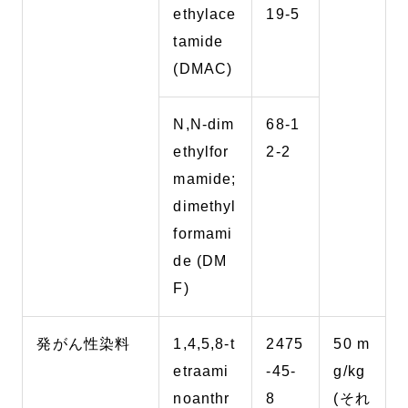
ethylace
19-5
tamide
(DMAC)
N,N-dim
68-1
ethylfor
2-2
mamide;
dimethyl
formami
de (DM
F)
発がん性染料
1,4,5,8-t
2475
50 m
etraami
-45-
g/kg
noanthr
8
(それ