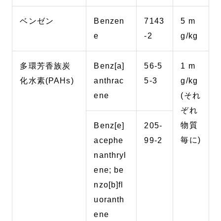
ベンゼン
Benzen
7143
5 m
e
-2
g/kg
多環芳香族炭
Benz[a]
56-5
1 m
化水素(PAHs)
anthrac
5-3
g/kg
ene
(それ
ぞれ
物質
Benz[e]
205-
毎に)
acephe
99-2
nanthryl
ene; be
nzo[b]fl
uoranth
ene