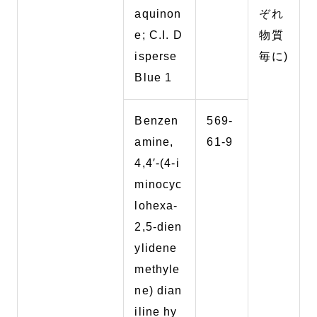
aquinon
ぞれ
e; C.I. D
物質
isperse
毎に)
Blue 1
Benzen
569-
amine,
61-9
4,4′-(4-i
minocyc
lohexa-
2,5-dien
ylidene
methyle
ne) dian
iline hy