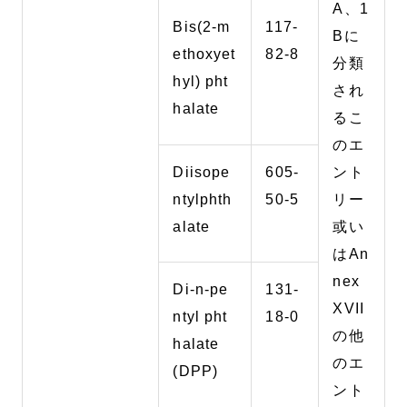
A、1
Bis(2-m
117-
Bに
ethoxyet
82-8
分類
hyl) pht
され
halate
るこ
のエ
Diisope
605-
ント
ntylphth
50-5
リー
alate
或い
はAn
nex
Di-n-pe
131-
XVII
ntyl pht
18-0
の他
halate
のエ
(DPP)
ント