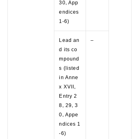
30, App
endices
1-6)
Lead an
–
d its co
mpound
s (listed
in Anne
x XVII,
Entry 2
8, 29, 3
0, Appe
ndices 1
-6)