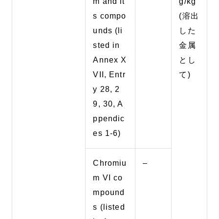
m and it
g/kg
s compo
(溶出
unds (li
した
sted in
金属
Annex X
とし
VII, Entr
て)
y 28, 2
9, 30, A
ppendic
es 1-6)
Chromiu
–
m VI co
mpound
s (listed