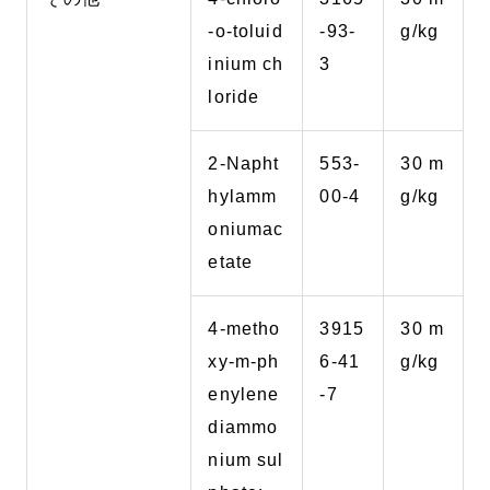
-o-toluid
-93-
g/kg
inium ch
3
loride
2-Napht
553-
30 m
hylamm
00-4
g/kg
oniumac
etate
4-metho
3915
30 m
xy-m-ph
6-41
g/kg
enylene
-7
diammo
nium sul