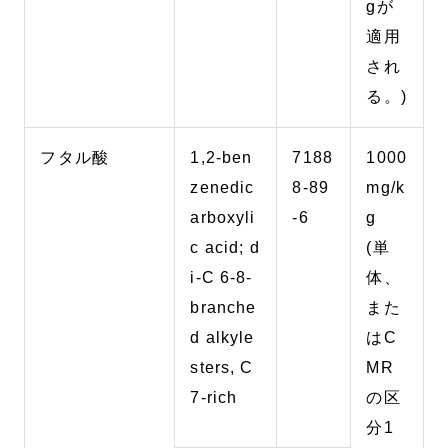
gが
適用
され
る。)
フタル酸
1,2-ben
7188
1000
zenedic
8-89
mg/k
arboxyli
-6
g
c acid; d
(単
i-C 6-8-
体、
branche
また
d alkyle
はC
sters, C
MR
7-rich
の区
分1