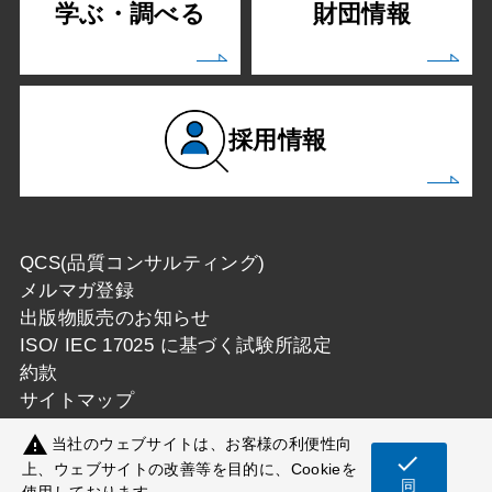
学ぶ・調べる
財団情報
採用情報
QCS(品質コンサルティング)
メルマガ登録
出版物販売のお知らせ
ISO/ IEC 17025 に基づく試験所認定
約款
サイトマップ
warning
当社のウェブサイトは、お客様の利便性向
check
上、ウェブサイトの改善等を目的に、Cookieを
同