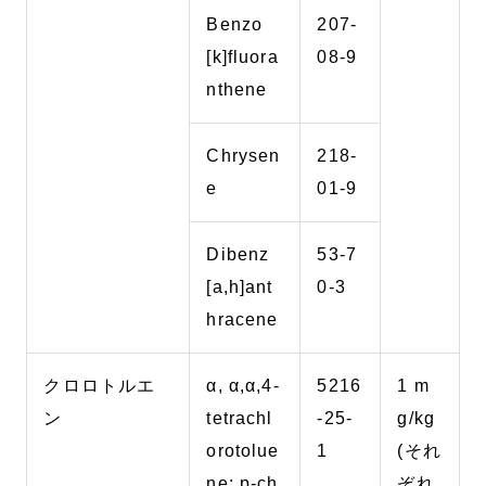
Benzo
207-
[k]fluora
08-9
nthene
Chrysen
218-
e
01-9
Dibenz
53-7
[a,h]ant
0-3
hracene
クロロトルエ
α, α,α,4-
5216
1 m
ン
tetrachl
-25-
g/kg
orotolue
1
(それ
ne; p-ch
ぞれ