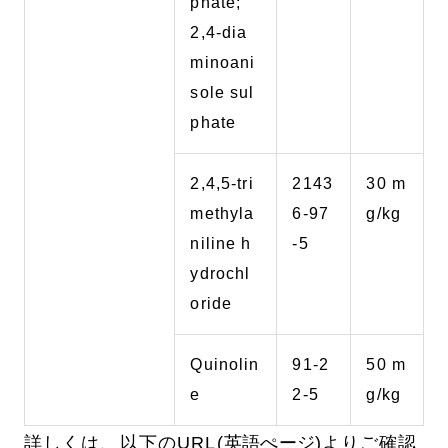
phate;
2,4-dia
minoani
sole sul
phate
2,4,5-tri
2143
30 m
methyla
6-97
g/kg
niline h
-5
ydrochl
oride
Quinolin
91-2
50 m
e
2-5
g/kg
詳しくは、以下のURL(
英語ぺージ)
よりご確認