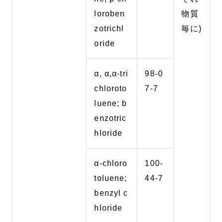
loroben
物質
zotrichl
毎に)
oride
α, α,α-tri
98-0
chloroto
7-7
luene; b
enzotric
hloride
α-chloro
100-
toluene;
44-7
benzyl c
hloride