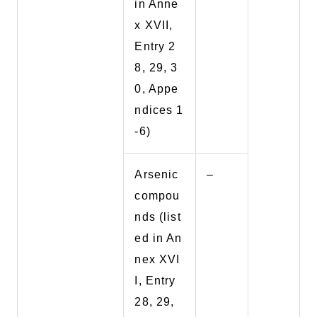
in Anne
x XVII,
Entry 2
8, 29, 3
0, Appe
ndices 1
-6)
Arsenic
–
compou
nds (list
ed in An
nex XVI
I, Entry
28, 29,