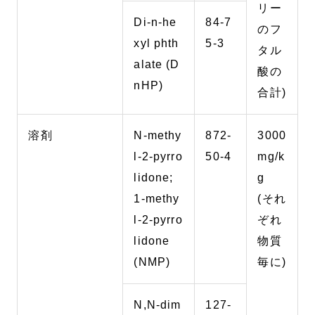
リー
Di-n-he
84-7
のフ
xyl phth
5-3
タル
alate (D
酸の
nHP)
合計)
溶剤
N-methy
872-
3000
l-2-pyrro
50-4
mg/k
lidone;
g
1-methy
(それ
l-2-pyrro
ぞれ
lidone
物質
(NMP)
毎に)
N,N-dim
127-