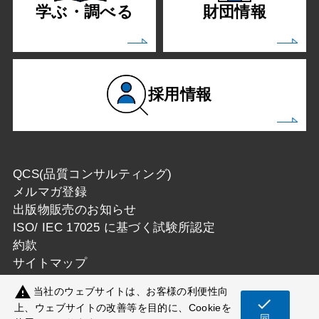
学ぶ・調べる
財団情報
採用情報
QCS(品質コンサルティング)
メルマガ登録
出版物販売のお知らせ
ISO/ IEC 17025 に基づく試験所認定
約款
サイトマップ
warning
当社のウェブサイトは、お客様の利便性向
check
上、ウェブサイトの改善等を目的に、Cookieを
同