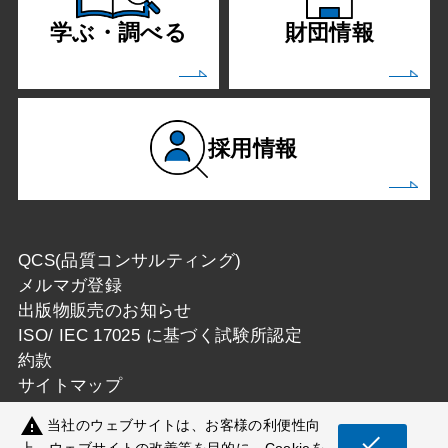
学ぶ・調べる
財団情報
採用情報
QCS(品質コンサルティング)
メルマガ登録
出版物販売のお知らせ
ISO/ IEC 17025 に基づく試験所認定
約款
サイトマップ
warning
当社のウェブサイトは、お客様の利便性向
check