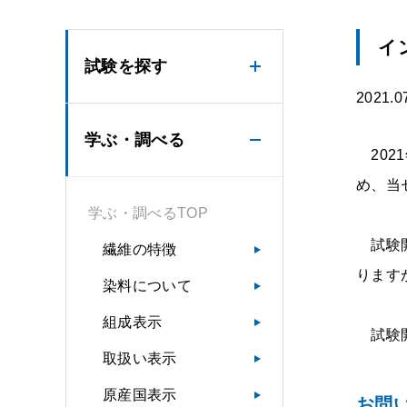
イ
試験を探す
2021.0
学ぶ・調べる
202
め、当
学ぶ・調べるTOP
試験開
繊維の特徴
ります
染料について
組成表示
試験開
取扱い表示
原産国表示
お問