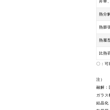
昇華
熱分
熱膨
熱履
比熱
〇：可
注）
融解：
ガラス
結晶化