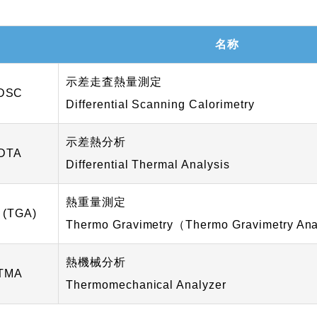
名称
示差走査熱量測定
DSC
Differential Scanning Calorimetry
示差熱分析
DTA
Differential Thermal Analysis
熱重量測定
 (TGA)
Thermo Gravimetry（Thermo Gravimetry An
熱機械分析
TMA
Thermomechanical Analyzer