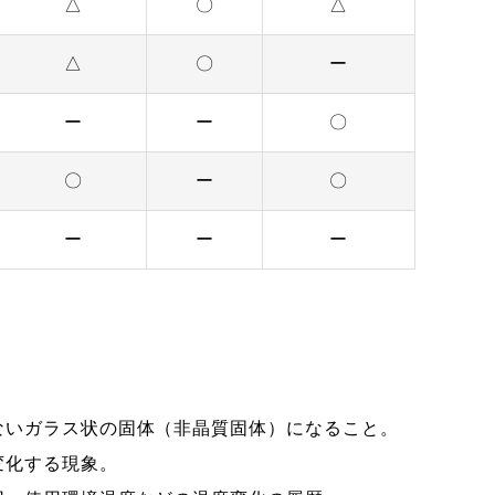
△
〇
△
△
〇
ー
ー
ー
〇
〇
ー
〇
ー
ー
ー
ないガラス状の固体（非晶質固体）になること。
変化する現象。