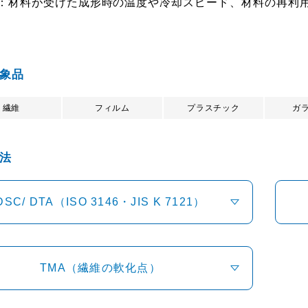
：材料が受けた成形時の温度や冷却スピード、材料の再利
象品
繊維
フィルム
プラスチック
ガ
法
DSC/ DTA（ISO 3146・JIS K 7121）
TMA（繊維の軟化点）