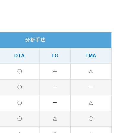
分析手法
DTA
TG
TMA
〇
ー
△
〇
ー
ー
〇
ー
△
〇
△
〇