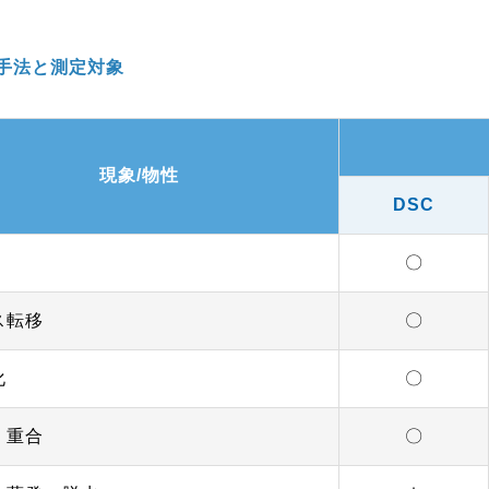
手法と測定対象
現象/物性
DSC
〇
ス転移
〇
化
〇
・重合
〇