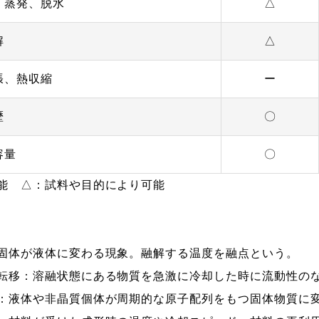
、蒸発、脱水
△
解
△
張、熱収縮
ー
歴
〇
容量
〇
能 △：試料や目的により可能
固体が液体に変わる現象。融解する温度を融点という。
転移：溶融状態にある物質を急激に冷却した時に流動性の
：液体や非晶質個体が周期的な原子配列をもつ固体物質に