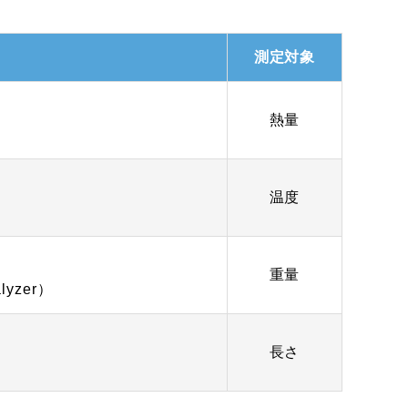
測定対象
熱量
温度
重量
alyzer）
長さ