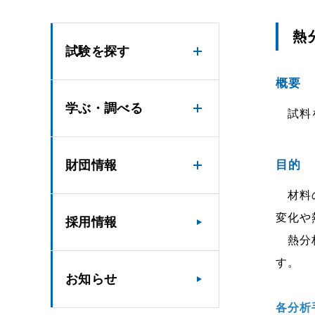
熱
試験を探す
概要
学ぶ・調べる
試料を
財団情報
目的
材料の
変化や
採用情報
熱分析
す。
お知らせ
各分析