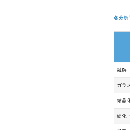
各分析
融解
ガラ
結晶
硬化