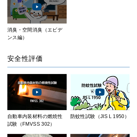
消臭・空間消臭（エビデ
ンス編）
安全性評価
自動車内装材料の燃焼性
防蚊性試験（JIS L 1950）
試験（FMVSS 302）