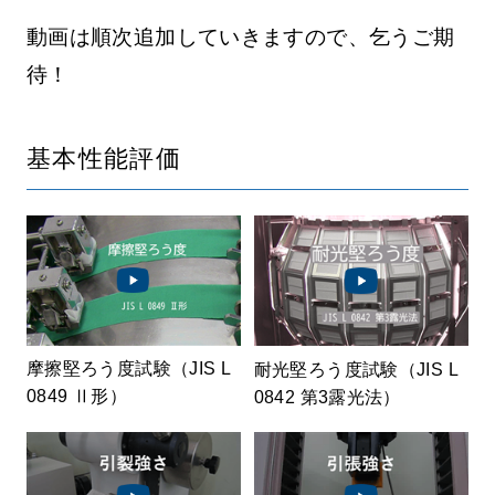
動画は順次追加していきますので、乞うご期
待！
基本性能評価
摩擦堅ろう度試験（JIS L
耐光堅ろう度試験（JIS L
0849 Ⅱ形）
0842 第3露光法）