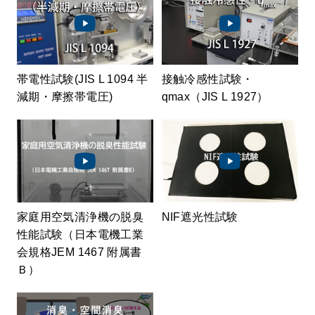
帯電性試験(JIS L 1094 半
接触冷感性試験・
減期・摩擦帯電圧)
qmax（JIS L 1927）
家庭用空気清浄機の脱臭
NIF遮光性試験
性能試験（日本電機工業
会規格JEM 1467 附属書
Ｂ）