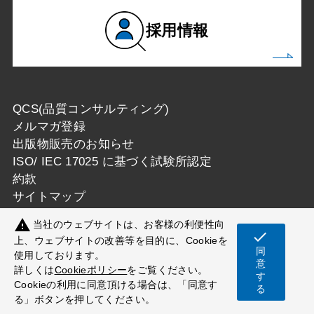
採用情報
QCS(品質コンサルティング)
メルマガ登録
出版物販売のお知らせ
ISO/ IEC 17025 に基づく試験所認定
約款
サイトマップ
warning
当社のウェブサイトは、お客様の利便性向
check
上、ウェブサイトの改善等を目的に、Cookieを
同
使用しております。
Copyright © 一般財団法人カケンテストセンター
意
詳しくは
Cookieポリシー
をご覧ください。
す
All Rights Reserved.
Cookieの利用に同意頂ける場合は、「同意す
る
る」ボタンを押してください。