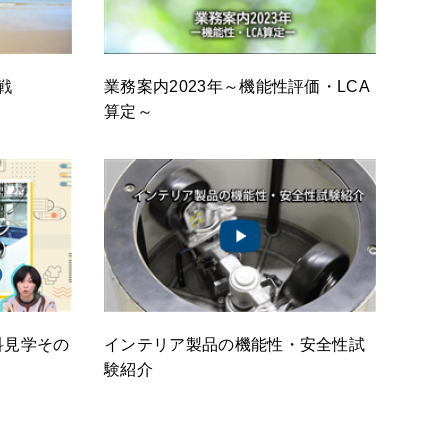
戦
業務案内2023年～機能性評価・LCA
算定～
会科見学その
インテリア製品の機能性・安全性試
験紹介