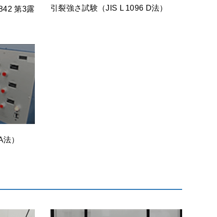
引裂強さ試験（JIS L 1096 D法）
842 第3露
 A法）