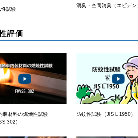
消臭・空間消臭（エビデン
光性試験
性評価
内装材料の燃焼性試験
防蚊性試験（JIS L 1950）
S 302）