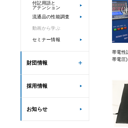
付記用語と
アテンション
流通品の性能調査
動画から学ぶ
セミナー情報
帯電性試
帯電圧)
財団情報
採用情報
お知らせ