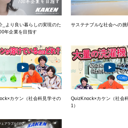
介_より良い暮らしの実現のた
サステナブルな社会への挑
100年企業を目指す
Knock×カケン（社会科見学その
QuizKnock×カケン（社
1）