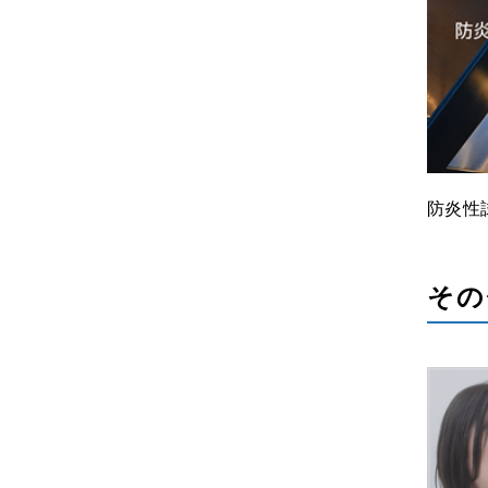
防炎性
その