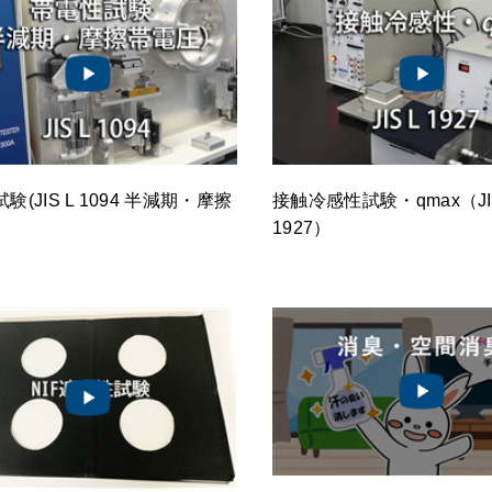
験(JIS L 1094 半減期・摩擦
接触冷感性試験・qmax（JIS
1927）