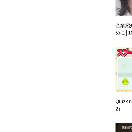
企業紹
めに│
Quiz
2）