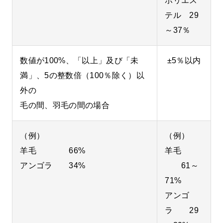
ポリエス
テル 29
～37％
数値が100%、「以上」及び「未
±5％以内
満」、5の整数倍（100％除く）以
外の
毛の間、羽毛の間の場合
（例）
（例）
羊毛 66%
羊毛
アンゴラ 34%
61～
71%
アンゴ
ラ 29