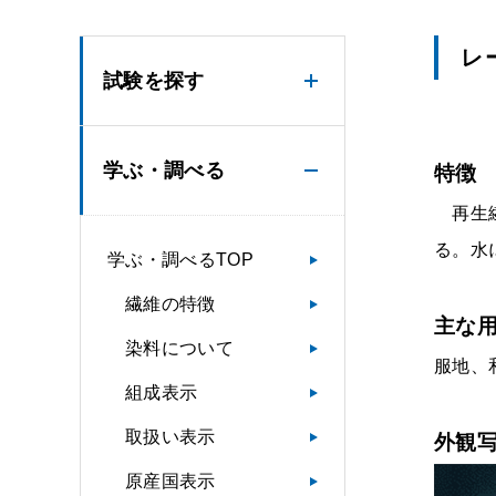
レ
試験を探す
学ぶ・調べる
特徴
再生繊
る。水
学ぶ・調べるTOP
繊維の特徴
主な
染料について
服地、
組成表示
取扱い表示
外観
原産国表示