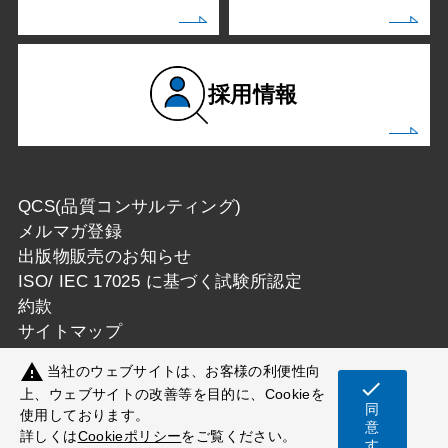
採用情報
QCS(品質コンサルティング)
メルマガ登録
出版物販売のお知らせ
ISO/ IEC 17025 に基づく試験所認定
約款
サイトマップ
warning
当社のウェブサイトは、お客様の利便性向
check
上、ウェブサイトの改善等を目的に、Cookieを
同
使用しております。
Copyright © 一般財団法人カケンテストセンター
意
詳しくは
Cookieポリシー
をご覧ください。
す