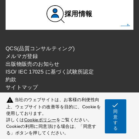
採用情報
QCS(品質コンサルティング)
メルマガ登録
出版物販売のお知らせ
ISO/ IEC 17025 に基づく試験所認定
約款
サイトマップ
warning
当社のウェブサイトは、お客様の利便性向
check
上、ウェブサイトの改善等を目的に、Cookieを
同
使用しております。
Copyright © 一般財団法人カケンテストセンター
意
詳しくは
Cookieポリシー
をご覧ください。
す
All Rights Reserved.
Cookieの利用に同意頂ける場合は、「同意す
る
る」ボタンを押してください。