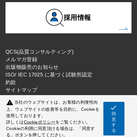
採用情報
QCS(品質コンサルティング)
メルマガ登録
出版物販売のお知らせ
ISO/ IEC 17025 に基づく試験所認定
約款
サイトマップ
warning
当社のウェブサイトは、お客様の利便性向
check
上、ウェブサイトの改善等を目的に、Cookieを
同
使用しております。
Copyright © 一般財団法人カケンテストセンター
意
詳しくは
Cookieポリシー
をご覧ください。
す
All Rights Reserved.
Cookieの利用に同意頂ける場合は、「同意す
る
る」ボタンを押してください。